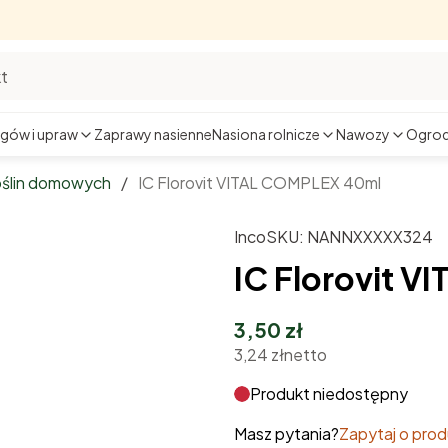
gów i upraw
Zaprawy nasienne
Nasiona rolnicze
Nawozy
Ogrod
oślin domowych
/
IC Florovit VITAL COMPLEX 40ml
Inco
SKU:
NANNXXXXX324
IC Florovit 
3,50 zł
3,24 zł
netto
Produkt niedostępny
Masz pytania?
Zapytaj o prod