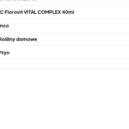
IC Florovit VITAL COMPLEX 40ml
Inco
Rośliny domowe
Płyn
kami i możliwością dodawania do koszyka