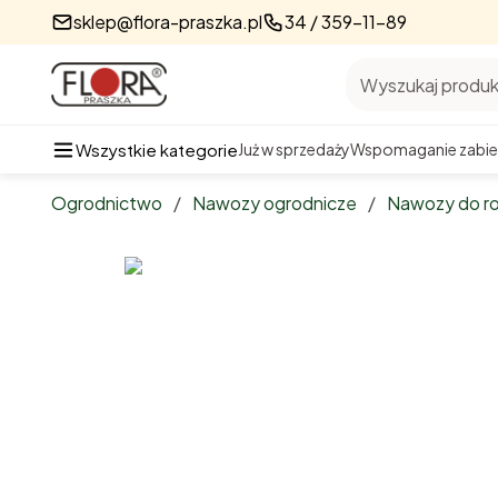
sklep@flora-praszka.pl
34 / 359-11-89
Wyszukaj produkt
Wszystkie kategorie
Już w sprzedaży
Wspomaganie zabie
Dane techniczne
Ogrodnictwo
/
Nawozy ogrodnicze
/
Nawozy do r