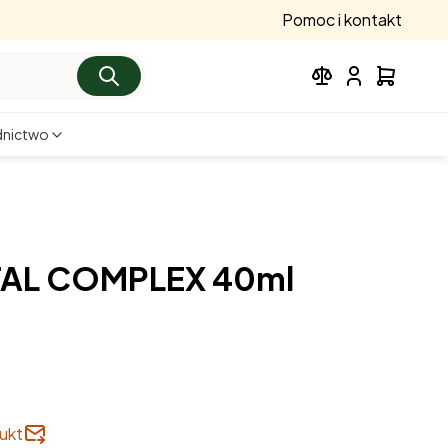
Pomoc i kontakt
nictwo
3,50 zł
brutto
Powiadom o dostępności
3,24 zł
netto
VITAL COMPLEX 40ml
ukt