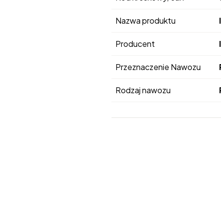
Nazwa produktu
Producent
Przeznaczenie Nawozu
Rodzaj nawozu
Przejdź do belki z zakład