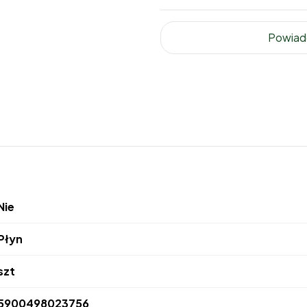
Powiad
Nie
Płyn
szt
5900498023756