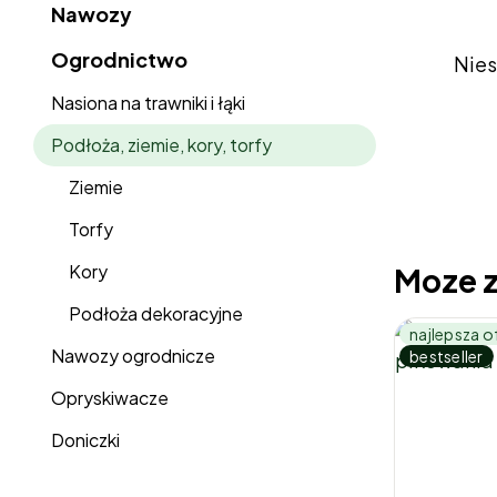
Nawozy
Ogrodnictwo
Nies
Nasiona na trawniki i łąki
Podłoża, ziemie, kory, torfy
Ziemie
Torfy
Kory
Moze z
Podłoża dekoracyjne
najlepsza o
Nawozy ogrodnicze
bestseller
Opryskiwacze
Doniczki