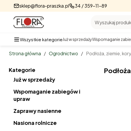
sklep@flora-praszka.pl
34 / 359-11-89
Wyszukaj produkt
Wszystkie kategorie
Już w sprzedaży
Wspomaganie zabie
Strona główna
/
Ogrodnictwo
/
Podłoża, ziemie, kory
Kategorie
Podłoża,
Już w sprzedaży
Wspomaganie zabiegów i
upraw
Zaprawy nasienne
Nasiona rolnicze