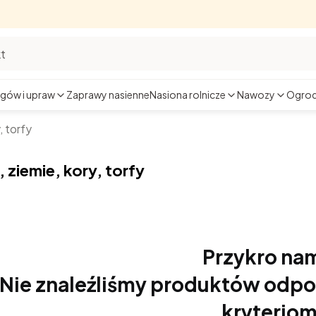
gów i upraw
Zaprawy nasienne
Nasiona rolnicze
Nawozy
Ogrod
, torfy
 ziemie, kory, torfy
Przykro nam
Nie znaleźliśmy produktów od
kryteriom