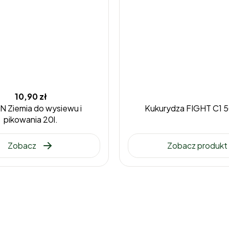
10,90 zł
N Ziemia do wysiewu i
Kukurydza FIGHT C1 5
pikowania 20l.
Zobacz
Zobacz produkt