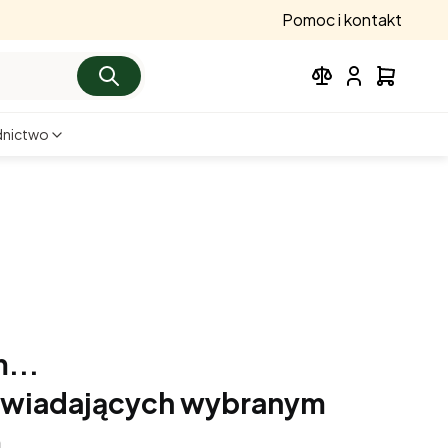
Pomoc i kontakt
nictwo
...
powiadających wybranym
.