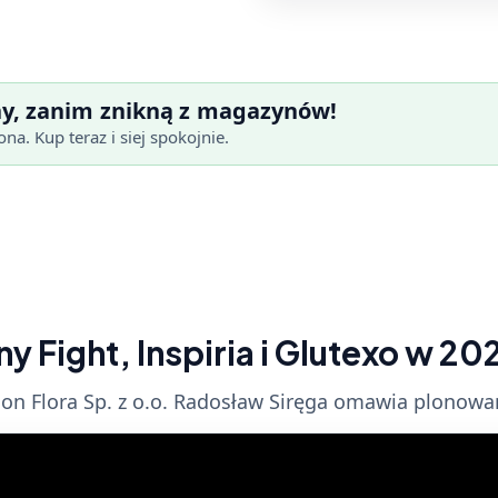
y, zanim znikną z magazynów!
na. Kup teraz i siej spokojnie.
 Fight, Inspiria i Glutexo w 20
sion Flora Sp. z o.o. Radosław Siręga omawia plono