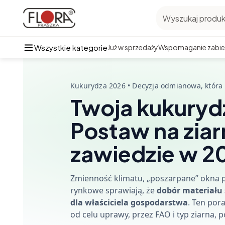
Wyszukaj produkt
Wszystkie kategorie
Już w sprzedaży
Wspomaganie zabie
Kukurydza 2026 • Decyzja odmianowa, która m
Twoja kukurydz
Postaw na ziar
zawiedzie w 2
Zmienność klimatu, „poszarpane” okna
rynkowe sprawiają, że
dobór materiału 
dla właściciela gospodarstwa
. Ten po
od celu uprawy, przez FAO i typ ziarna, p