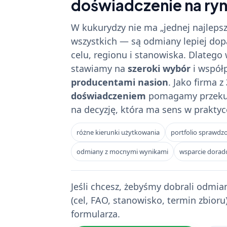
doświadczenie na ryn
W kukurydzy nie ma „jednej najlepsz
wszystkich — są odmiany lepiej do
celu, regionu i stanowiska. Dlatego w
stawiamy na
szeroki wybór
i współ
producentami nasion
. Jako firma z
doświadczeniem
pomagamy przekuć
na decyzję, która ma sens w prakty
różne kierunki użytkowania
portfolio sprawdz
odmiany z mocnymi wynikami
wsparcie dorad
Jeśli chcesz, żebyśmy dobrali odmi
(cel, FAO, stanowisko, termin zbioru
formularza.