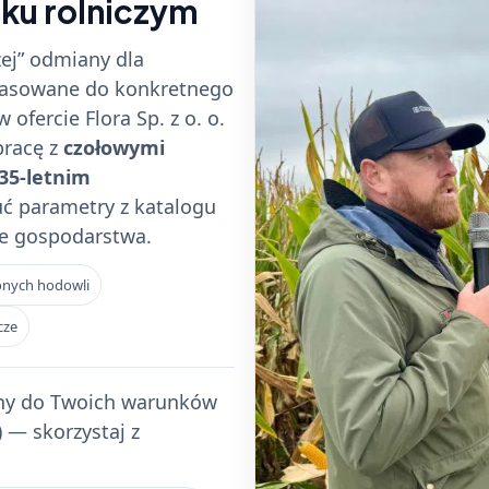
ku rolniczym
ej” odmiany dla
pasowane do konkretnego
 ofercie Flora Sp. z o. o.
pracę z
czołowymi
35-letnim
 parametry z katalogu
ce gospodarstwa.
onych hodowli
cze
any do Twoich warunków
) — skorzystaj z