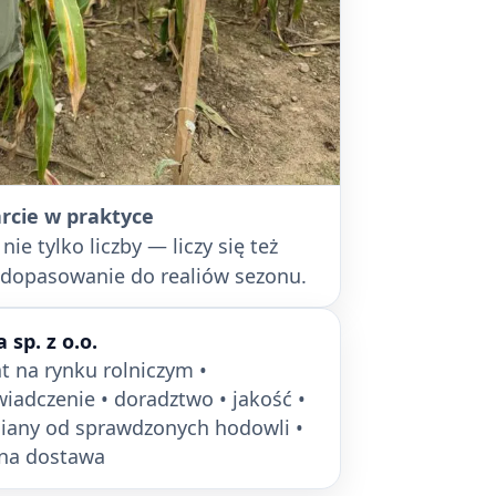
rcie w praktyce
ie tylko liczby — liczy się też
i dopasowanie do realiów sezonu.
a sp. z o.o.
at na rynku rolniczym •
iadczenie • doradztwo • jakość •
any od sprawdzonych hodowli •
na dostawa