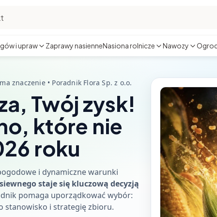
gów i upraw
Zaprawy nasienne
Nasiona rolnicze
Nawozy
Ogrod
a znaczenie • Poradnik Flora Sp. z o.o.
a, Twój zysk!
no, które nie
026 roku
 pogodowe i dynamiczne warunki
siewnego staje się kluczową decyzją
radnik pomaga uporządkować wybór:
o stanowisko i strategię zbioru.