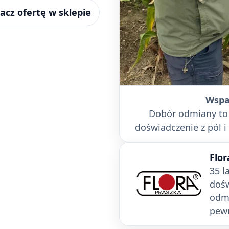
acz ofertę w sklepie
Wspa
Dobór odmiany to n
doświadczenie z pól 
Flor
35 l
dośw
odmi
pew